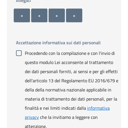
Allegati
Allegato 1
Allegato 2
Allegato 3
Allegato 4
+ Carica allegato 1
+ Carica allegato 2
+ Carica allegato 3
+ Carica allegato 4
+
+
+
+
Accettazione informativa sui dati personali
Procedendo con la compilazione e con l'invio di
questo modulo Lei acconsente al trattamento
dei dati personali forniti, ai sensi e per gli effetti
dell'articolo 13 del Regolamento EU 2016/679 e
della della normativa nazionale applicabile in
materia di trattamento dei dati personali, per la
finalità e nei limiti indicati dalla
informativa
privacy
che la invitiamo a leggere con
attenzione.