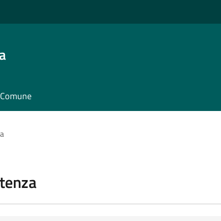
a
il Comune
za
stenza