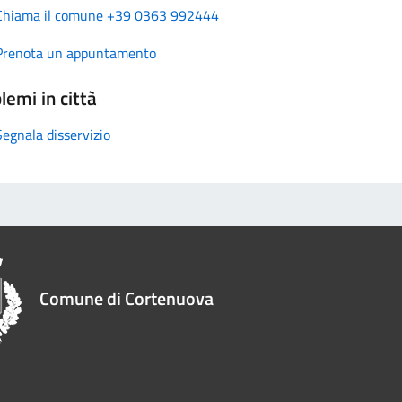
Chiama il comune +39 0363 992444
Prenota un appuntamento
lemi in città
Segnala disservizio
Comune di Cortenuova