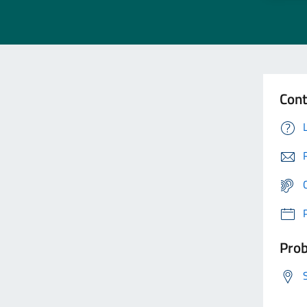
Cont
Prob