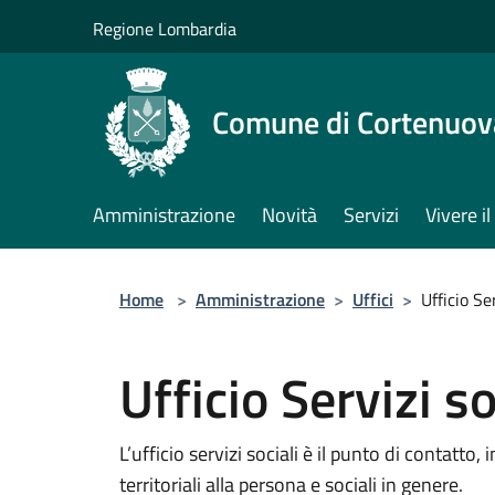
Salta al contenuto principale
Regione Lombardia
Comune di Cortenuov
Amministrazione
Novità
Servizi
Vivere 
Home
>
Amministrazione
>
Uffici
>
Ufficio Ser
Ufficio Servizi so
L’ufficio servizi sociali è il punto di contatt
territoriali alla persona e sociali in genere.