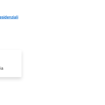
esidenziali
ia