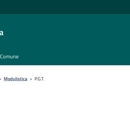
a
il Comune
>
Modulistica
>
P.G.T.