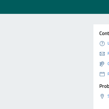
Cont
Prob