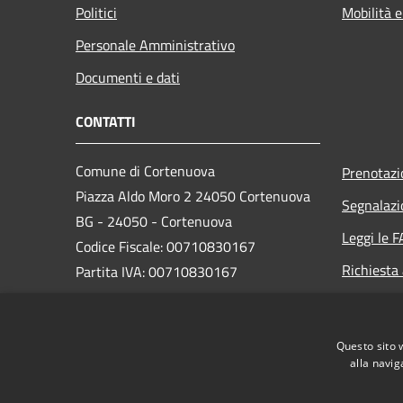
Politici
Mobilità e
Personale Amministrativo
Documenti e dati
CONTATTI
Comune di Cortenuova
Prenotaz
Piazza Aldo Moro 2 24050 Cortenuova
Segnalazi
BG - 24050 - Cortenuova
Leggi le 
Codice Fiscale: 00710830167
Richiesta
Partita IVA: 00710830167
PEC:
comune.cortenuova@pec.regione.lombardia.it
Questo sito 
Centralino Unico: 0363 992444
alla navig