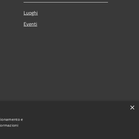
Luoghi
Eventi
×
nzionamento e
nformazioni