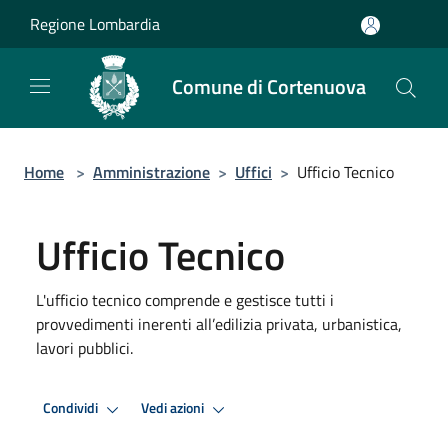
Salta al contenuto principale
Regione Lombardia
Comune di Cortenuova
Home
>
Amministrazione
>
Uffici
>
Ufficio Tecnico
Ufficio Tecnico
L'ufficio tecnico comprende e gestisce tutti i
provvedimenti inerenti all’edilizia privata, urbanistica,
lavori pubblici.
Condividi
Vedi azioni