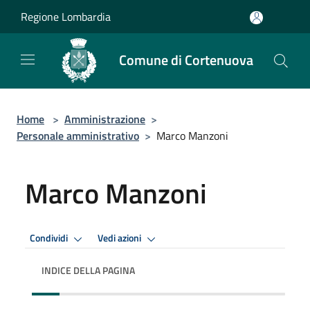
Salta al contenuto principale
Regione Lombardia
Comune di Cortenuova
Home
>
Amministrazione
>
Personale amministrativo
>
Marco Manzoni
Marco Manzoni
Condividi
Vedi azioni
INDICE DELLA PAGINA