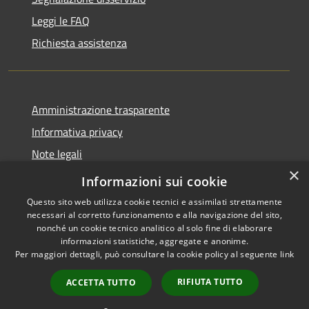
Leggi le FAQ
Richiesta assistenza
Amministrazione trasparente
Informativa privacy
Note legali
×
Dichiarazione di accessibilità
Informazioni sui cookie
Questo sito web utilizza cookie tecnici e assimilati strettamente
necessari al corretto funzionamento e alla navigazione del sito,
nonché un cookie tecnico analitico al solo fine di elaborare
informazioni statistiche, aggregate e anonime.
RSS
Copyright © 2026 • Comune di
Per maggiori dettagli, può consultare la cookie policy al seguente
link
Accessibilità
Cortenuova • Powered by
Privacy
Municipium
Accesso
•
RIFIUTA TUTTO
ACCETTA TUTTO
Cookie
redazione