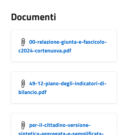
Documenti
00-relazione-giunta-e-fascicolo-
c2024-cortenuova.pdf
49-12-piano-degli-indicatori-di-
bilancio.pdf
per-il-cittadino-versione-
sintetica-aggregata-e-semplificata-