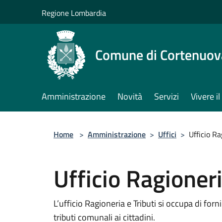
Salta al contenuto principale
Regione Lombardia
Comune di Cortenuov
Amministrazione
Novità
Servizi
Vivere 
Home
>
Amministrazione
>
Uffici
>
Ufficio Ra
Ufficio Ragioneri
L’ufficio Ragioneria e Tributi si occupa di for
tributi comunali ai cittadini.