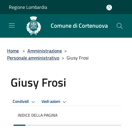
Salta al contenuto principale
Regione Lombardia
Comune di Cortenuova
Home
>
Amministrazione
>
Personale amministrativo
>
Giusy Frosi
Giusy Frosi
Condividi
Vedi azioni
INDICE DELLA PAGINA