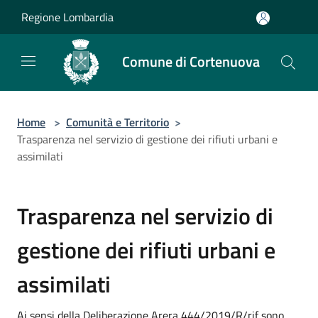
Salta al contenuto principale
Regione Lombardia
Comune di Cortenuova
Home
>
Comunità e Territorio
>
Trasparenza nel servizio di gestione dei rifiuti urbani e
assimilati
Trasparenza nel servizio di
gestione dei rifiuti urbani e
assimilati
Ai sensi della Deliberazione Arera 444/2019/R/rif sono