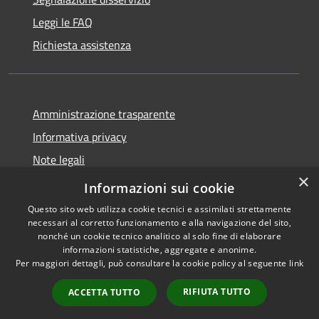
Leggi le FAQ
Richiesta assistenza
Amministrazione trasparente
Informativa privacy
Note legali
×
Dichiarazione di accessibilità
Informazioni sui cookie
Questo sito web utilizza cookie tecnici e assimilati strettamente
necessari al corretto funzionamento e alla navigazione del sito,
nonché un cookie tecnico analitico al solo fine di elaborare
informazioni statistiche, aggregate e anonime.
RSS
Copyright © 2026 • Comune di
Per maggiori dettagli, può consultare la cookie policy al seguente
link
Accessibilità
Cortenuova • Powered by
Privacy
Municipium
Accesso
•
RIFIUTA TUTTO
ACCETTA TUTTO
Cookie
redazione