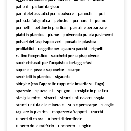
palloni
palloni da gioco
panni elettrostatici per la polvere
pannolini
peli
pellicola fotografica
peluche
pennarelli
penne
pennelli
pettine in plastica
piastrine per zanzare
piatti in plastica
piume
polvere da pulizia pavimenti
polveri dell'aspirapoolveri
posate in plastica
profilattici
reggette per legatura pacchi
righelli
rullino fotografico
sacchetti per aspirapolvere
sacchetti usati per l’acquisto di ortaggi sfusi
sapone in pezzi e saponette
scarpe
secchielli in plastica
sigarette
siringhe (con l'apposito cappuccio inserito sull'ago)
spazzole
spazzolini
spugne
stoviglie in plastica
stoviglie rotte
stracci
stracci unti da acquaragia
stracci unti da olio minerale
suole per scarpe
sveglie
tagliere in plastica
tappezzeria/tappeti
trucchi
tubetti di colore
tubetti di dentifricio
tubetto del dentifricio
uncinetto
unghie