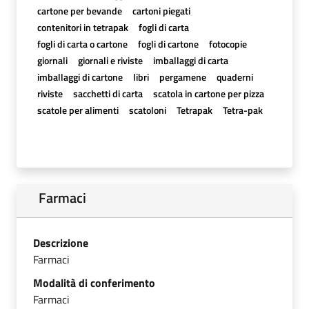
cartone per bevande
cartoni piegati
contenitori in tetrapak
fogli di carta
fogli di carta o cartone
fogli di cartone
fotocopie
giornali
giornali e riviste
imballaggi di carta
imballaggi di cartone
libri
pergamene
quaderni
riviste
sacchetti di carta
scatola in cartone per pizza
scatole per alimenti
scatoloni
Tetrapak
Tetra-pak
Farmaci
Descrizione
Farmaci
Modalità di conferimento
Farmaci