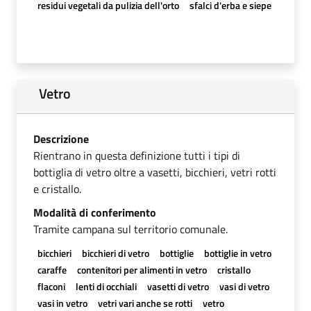
residui vegetali da pulizia dell'orto
sfalci d'erba e siepe
Vetro
Descrizione
Rientrano in questa definizione tutti i tipi di
bottiglia di vetro oltre a vasetti, bicchieri, vetri rotti
e cristallo.
Modalità di conferimento
Tramite campana sul territorio comunale.
bicchieri
bicchieri di vetro
bottiglie
bottiglie in vetro
caraffe
contenitori per alimenti in vetro
cristallo
flaconi
lenti di occhiali
vasetti di vetro
vasi di vetro
vasi in vetro
vetri vari anche se rotti
vetro