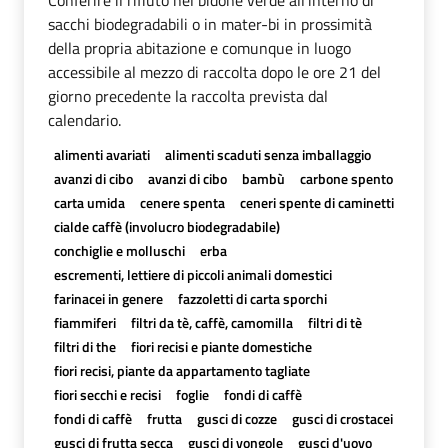
sacchi biodegradabili o in mater-bi in prossimità
della propria abitazione e comunque in luogo
accessibile al mezzo di raccolta dopo le ore 21 del
giorno precedente la raccolta prevista dal
calendario.
alimenti avariati
alimenti scaduti senza imballaggio
avanzi di cibo
avanzi di cibo
bambù
carbone spento
carta umida
cenere spenta
ceneri spente di caminetti
cialde caffè (involucro biodegradabile)
conchiglie e molluschi
erba
escrementi, lettiere di piccoli animali domestici
farinacei in genere
fazzoletti di carta sporchi
fiammiferi
filtri da tè, caffè, camomilla
filtri di tè
filtri di the
fiori recisi e piante domestiche
fiori recisi, piante da appartamento tagliate
fiori secchi e recisi
foglie
fondi di caffè
fondi di caffè
frutta
gusci di cozze
gusci di crostacei
gusci di frutta secca
gusci di vongole
gusci d'uovo