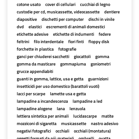
cotone usato
cover di cellulari
cucchiai di legno
custodie per cd, musicassette, videocassette
dentiere
diapositive
dischetti per computer
dischi in vinile
dvd
elastici
escrementi di animali domestici
etichette adesive
etichette di indumenti
federe
feltrini
filo interdentale
fiori finti
floppy disk
forchette in plastica
fotografie
ganci per chiuderei sacchetti
giocattoli
gomma
gomma da masticare
gommapiuma
goniometri
grucce appendiabiti
guanti in gomma, lattice, usa e getta
guarnizioni
insetticidi per uso domestico (barattoli vuoti)
lacci per scarpe
lamette usa e getta
lampadine a incandescenza
lampadine a led
lampadine alogene
lana
lenzuola
lettiera sintetica per animali
lucidascarpe
matite
mozziconi di sigaretta
musicassette
nastro adesivo
negativi fotografici
occhiali
occhiali (montatura)
oggetti formati da più materiali
ombrelli
ovatta