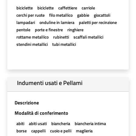
biciclette
biciclette
caffettiere
carriole
cerchi per ruote
filo metallico
gabbie
giocattoli
lampadari
onduline in lamiera
paletti per recinzione
pentole
porte e finestre
ringhiere
rottame metallico
rubinetti
scaffali metallici
stendini metallici
tubi metallici
Indumenti usati e Pellami
Descrizione
Modalità di conferimento
abiti
abiti usati
biancheria
biancheria intima
borse
cappelli
cuoio e pelli
maglieria