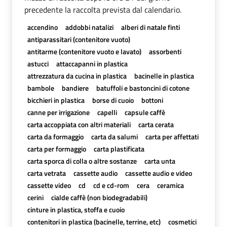
precedente la raccolta prevista dal calendario.
accendino
addobbi natalizi
alberi di natale finti
antiparassitari (contenitore vuoto)
antitarme (contenitore vuoto e lavato)
assorbenti
astucci
attaccapanni in plastica
attrezzatura da cucina in plastica
bacinelle in plastica
bambole
bandiere
batuffoli e bastoncini di cotone
bicchieri in plastica
borse di cuoio
bottoni
canne per irrigazione
capelli
capsule caffè
carta accoppiata con altri materiali
carta cerata
carta da formaggio
carta da salumi
carta per affettati
carta per formaggio
carta plastificata
carta sporca di colla o altre sostanze
carta unta
carta vetrata
cassette audio
cassette audio e video
cassette video
cd
cd e cd-rom
cera
ceramica
cerini
cialde caffè (non biodegradabili)
cinture in plastica, stoffa e cuoio
contenitori in plastica (bacinelle, terrine, etc)
cosmetici