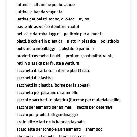
lattine in alluminio per bevande
lattine in banda stagnata
lattine per pelati, tonno, olio,ecc
nylon
paste abrasive (contenitore vuoto)
pellicole da imballaggio
pellicole per alimenti
piatti, bicchieri in plastica
piatti in plastica
polistirolo
polistirolo imballaggi
polistitolo pannelli
prodotti cosmetici liquidi
profumi (contenitori vuoti)
reti in plastica per frutta e verdura
sacchetti di carta con interno plastificato
sacchetti di plastica
sacchetti in plastica (borse per la spesa)
sacchetti per patatine e caramelle
sacchi e sacchetti in plastica (fuorché per materiale edile)
sacchi per alimenti per animali
sacchi per detersivi
sacchi per prodotti di giardinaggio
scatolette e lattine in banda stagnata
scatolette per tonno e altri alimenti
shampoo
shoppers
stagnola
tappi a corona