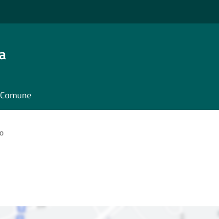
a
il Comune
o